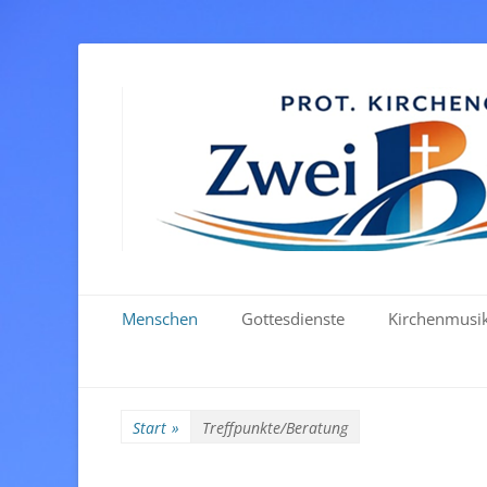
Primäres Menü
Zum
Menschen
Gottesdienste
Kirchenmusi
Inhalt
springen
Start
»
Treffpunkte/Beratung