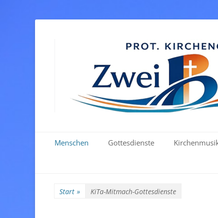
Primäres Menü
Zum
Menschen
Gottesdienste
Kirchenmusi
Inhalt
springen
Start
»
KiTa-Mitmach-Gottesdienste