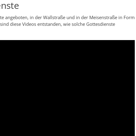
enste
te angeboten, in der Wallstraße und in der Meisenstraße in Form
sind diese Videos entstanden, wie solche Gottesdienste